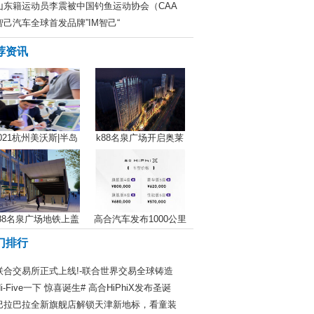
山东籍运动员李震被中国钓鱼运动协会（CAA
智己汽车全球首发品牌”IM智己“
荐资讯
021杭州美沃斯|半岛
k88名泉广场开启奥莱
88名泉广场地铁上盖
高合汽车发布1000公里
门排行
联合交易所正式上线!-联合世界交易全球铸造
Hi-Five一下 惊喜诞生# 高合HiPhiX发布圣诞
巴拉巴拉全新旗舰店解锁天津新地标，看童装