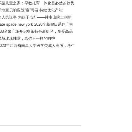
乐融儿童之家：早教托育一体化是必然的趋势
爹地宝贝响应战“疫”号召 持续优化产能
为人民谋事 为孩子点灯——钟南山院士创新
ate spade new york 2020全新假日系列广告
k88名泉广场开启奥莱特色新街区，享受高品
瑟赫玫瑰纯露，给你不一样的呵护
2020年江西省南昌大学医学类成人高考，考生