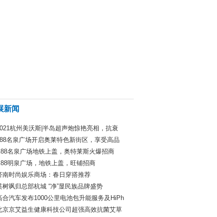
展新闻
2021杭州美沃斯|半岛超声炮惊艳亮相，抗衰
k88名泉广场开启奥莱特色新街区，享受高品
K88名泉广场地铁上盖，奥特莱斯火爆招商
K88明泉广场，地铁上盖，旺铺招商
济南时尚娱乐商场：春日穿搭推荐
英树飒归总部杭城 “净”显民族品牌盛势
高合汽车发布1000公里电池包升能服务及HiPh
北京京艾益生健康科技公司超强高效抗菌艾草