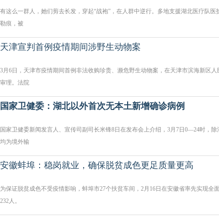
有这么一群人，她们剪去长发，穿起“战袍”，在人群中逆行。多地支援湖北医疗队医
勒痕，被
天津宣判首例疫情期间涉野生动物案
3月6日，天津市疫情期间首例非法收购珍贵、濒危野生动物案，在天津市滨海新区人
审理。法院
国家卫健委：湖北以外首次无本土新增确诊病例
国家卫健委新闻发言人、宣传司副司长米锋8日在发布会上介绍，3月7日0—24时，
均为境外输
安徽蚌埠：稳岗就业，确保脱贫成色更足质量更高
为保证脱贫成色不受疫情影响，蚌埠市27个扶贫车间，2月16日在安徽省率先实现全面
232人。