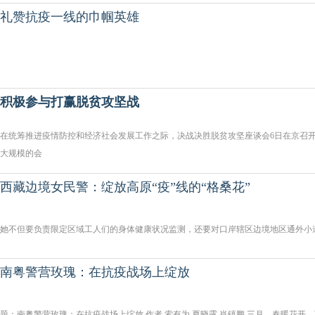
礼赞抗疫一线的巾帼英雄
积极参与打赢脱贫攻坚战
在统筹推进疫情防控和经济社会发展工作之际，决战决胜脱贫攻坚座谈会6日在京召
大规模的会
西藏边境女民警：绽放高原“疫”线的“格桑花”
她不但要负责限定区域工人们的身体健康状况监测，还要对口岸辖区边境地区通外小
南粤警营玫瑰：在抗疫战场上绽放
题：南粤警营玫瑰：在抗疫战场上绽放 作者 索有为 夏晓露 肖镇鹏 三月，春暖花开