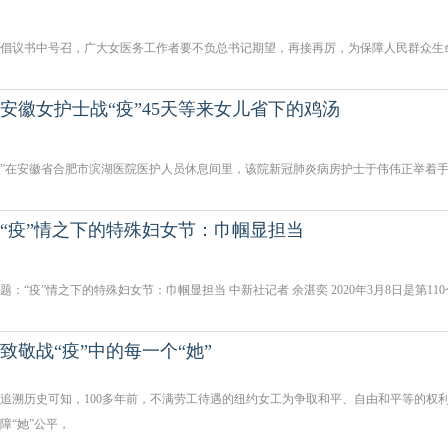
倡议书中号召，广大女医务工作者要不负总书记期望，再接再厉，为保障人民群众生
安徽女护士战“疫”45天等来女儿省下的鸡汤
”在安徽省合肥市滨湖医院医护人员休息间里，该院新冠肺炎病房护士于伟伟正举着手
“疫”情之下的特殊妇女节：巾帼显担当
题：“疫”情之下的特殊妇女节：巾帼显担当 中新社记者 余湛奕 2020年3月8日是第11
致敬战“疫”中的每一个“她”
追溯历史可知，100多年前，不满劳工待遇的纽约女工为争取和平、自由和平等的权利
障“她”公平，