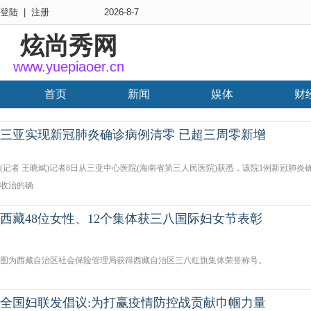
登陆
|
注册
2026-8-7
炫尚秀网
www.yuepiaoer.cn
首页
新闻
娱体
财
三亚实现新冠肺炎确诊病例清零 已超三周零新增
(记者 王晓斌)记者8日从三亚中心医院(海南省第三人民医院)获悉，该院1例新冠肺
收治的确
西藏48位女性、12个集体获三八国际妇女节表彰
图为西藏自治区社会保险管理局获得西藏自治区三八红旗集体荣誉称号。
全国妇联发倡议:为打赢疫情防控战贡献巾帼力量